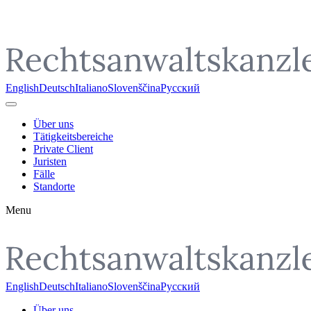
Pojdi do vsebine
English
Deutsch
Italiano
Slovenščina
Русский
Über uns
Tätigkeitsbereiche
Private Client
Juristen
Fälle
Standorte
Menu
English
Deutsch
Italiano
Slovenščina
Русский
Über uns