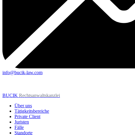
info@bucik-law.com
BUCIK
Rechtsanwaltskanzlei
Über uns
Tätigkeitsbereiche
Private Client
Juristen
Fälle
Standorte