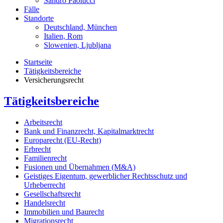
Sandro Paolucci
Fälle
Standorte
Deutschland, München
Italien, Rom
Slowenien, Ljubljana
Startseite
Tätigkeitsbereiche
Versicherungsrecht
Tätigkeitsbereiche
Arbeitsrecht
Bank und Finanzrecht, Kapitalmarktrecht
Europarecht (EU-Recht)
Erbrecht
Familienrecht
Fusionen und Übernahmen (M&A)
Geistiges Eigentum, gewerblicher Rechtsschutz und
Urheberrecht
Gesellschaftsrecht
Handelsrecht
Immobilien und Baurecht
Migrationsrecht