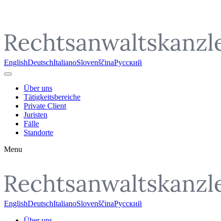
Pojdi do vsebine
English
Deutsch
Italiano
Slovenščina
Русский
Über uns
Tätigkeitsbereiche
Private Client
Juristen
Fälle
Standorte
Menu
English
Deutsch
Italiano
Slovenščina
Русский
Über uns