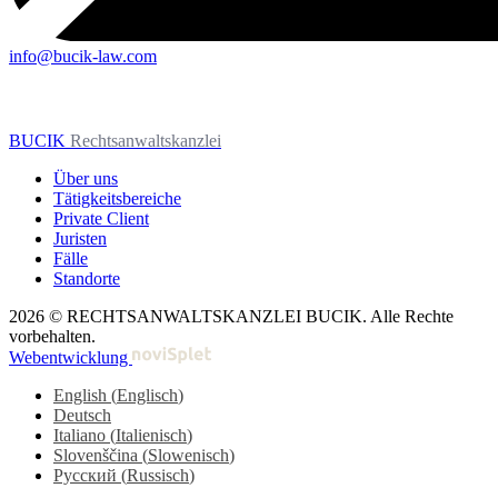
info@bucik-law.com
BUCIK
Rechtsanwaltskanzlei
Über uns
Tätigkeitsbereiche
Private Client
Juristen
Fälle
Standorte
2026 © RECHTSANWALTSKANZLEI BUCIK. Alle Rechte
vorbehalten.
Webentwicklung
English
(
Englisch
)
Deutsch
Italiano
(
Italienisch
)
Slovenščina
(
Slowenisch
)
Русский
(
Russisch
)