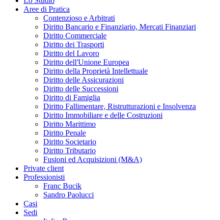
Lo Studio
Aree di Pratica
Contenzioso e Arbitrati
Diritto Bancario e Finanziario, Mercati Finanziari
Diritto Commerciale
Diritto dei Trasporti
Diritto del Lavoro
Diritto dell'Unione Europea
Diritto della Proprietà Intellettuale
Diritto delle Assicurazioni
Diritto delle Successioni
Diritto di Famiglia
Diritto Fallimentare, Ristrutturazioni e Insolvenza
Diritto Immobiliare e delle Costruzioni
Diritto Marittimo
Diritto Penale
Diritto Societario
Diritto Tributario
Fusioni ed Acquisizioni (M&A)
Private client
Professionisti
Franc Bucik
Sandro Paolucci
Casi
Sedi