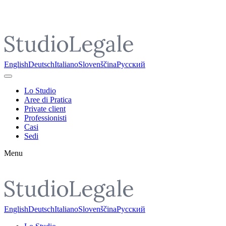
Pojdi do vsebine
English
Deutsch
Italiano
Slovenščina
Русский
Lo Studio
Aree di Pratica
Private client
Professionisti
Casi
Sedi
Menu
English
Deutsch
Italiano
Slovenščina
Русский