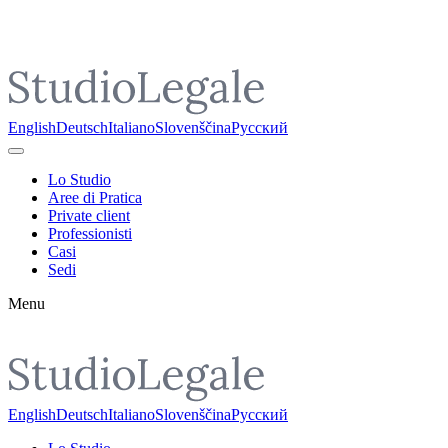
Pojdi do vsebine
English
Deutsch
Italiano
Slovenščina
Русский
Lo Studio
Aree di Pratica
Private client
Professionisti
Casi
Sedi
Menu
English
Deutsch
Italiano
Slovenščina
Русский