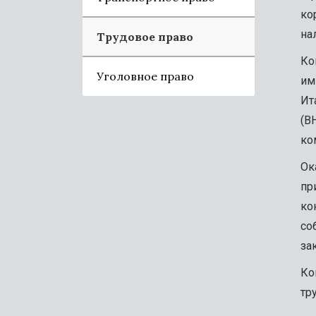
ко
на
Трудовое право
Ко
Уголовное право
им
Ит
(В
ко
Ок
пр
ко
со
за
Ко
тр