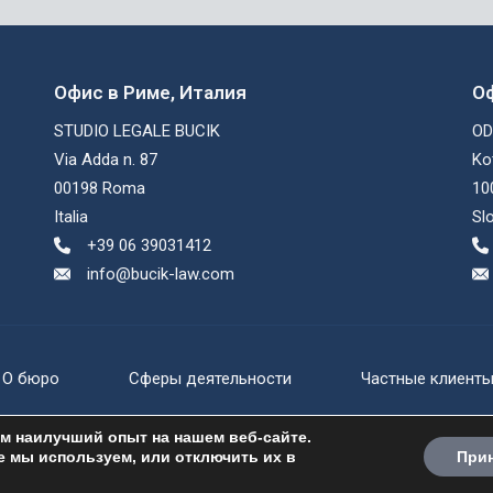
Офис в Риме, Италия
Оф
STUDIO LEGALE BUCIK
OD
Via Adda n. 87
Ko
00198 Roma
10
Italia
Sl
+39 06 39031412
info@bucik-law.com
О бюро
Сферы деятельности
Частные клиент
м наилучший опыт на нашем веб-сайте.
e мы используем, или отключить их в
При