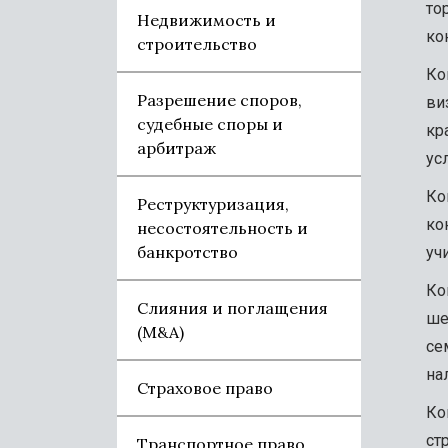
то
Недвижимость и
ко
строительство
Ко
Разрешение споров,
ви
судебные споры и
кр
арбитраж
усл
Ко
Реструктуризация,
ко
несостоятельность и
банкротство
уч
Ко
Слияния и поглащения
ше
(M&A)
се
на
Страховое право
Ко
ст
Транспортное право