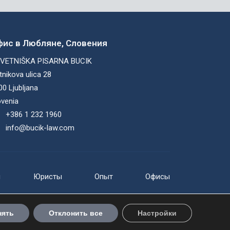
ис в Любляне, Словения
VETNIŠKA PISARNA BUCIK
tnikova ulica 28
00 Ljubljana
ovenia
+386 1 232 1960
info@bucik-law.com
ы
Юристы
Опыт
Офисы
нять
Отклонить все
Настройки
веб-дизайн