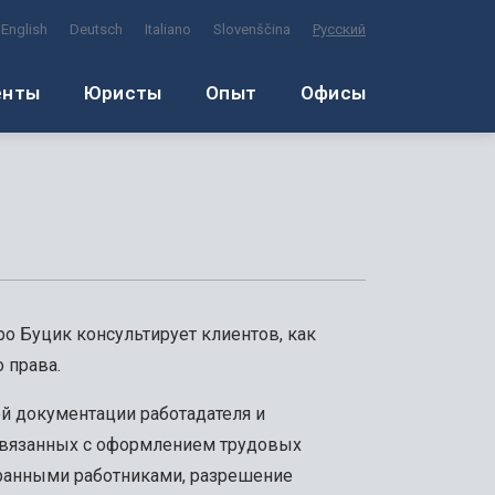
English
Deutsch
Italiano
Slovenščina
Русский
енты
Юристы
Опыт
Офисы
о Буцик консультирует клиентов, как
 права.
й документации работадателя и
связанных с оформлением трудовых
транными работниками, разрешение