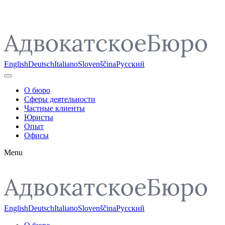
Pojdi do vsebine
English
Deutsch
Italiano
Slovenščina
Русский
О бюро
Сферы деятельности
Частные клиенты
Юристы
Опыт
Офисы
Menu
English
Deutsch
Italiano
Slovenščina
Русский