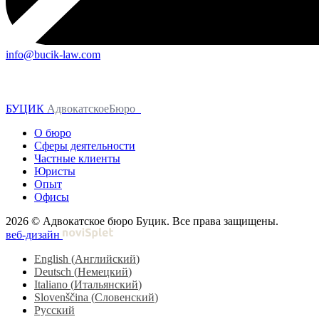
info@bucik-law.com
БУЦИК
АдвокатскоеБюро
О бюро
Сферы деятельности
Частные клиенты
Юристы
Опыт
Офисы
2026 © Адвокатское бюро Буцик. Все права защищены.
веб-дизайн
English
(
Английский
)
Deutsch
(
Немецкий
)
Italiano
(
Итальянский
)
Slovenščina
(
Словенский
)
Русский