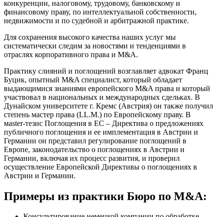
конкуренции, налоговому, трудовому, банковскому и
финансовому праву, по интеллектуальной собственности,
недвижимости и по судебной и арбитражной практике.
Для сохранения высокого качества наших услуг мы
систематически следим за новостями и тенденциями в
отраслях корпоративного права и M&A.
Практику слияний и поглощений возглавляет адвокат Франц
Буцик, опытный M&A специалист, который обладает
выдающимися знаниями европейского M&A права и который
участвовал в национальных и международных сдельках. В
Дунайском университете г. Кремс (Австрия) он также получил
степень мастер права (LL.M.) по Европейскому праву. В
мaster-тезис Поглощения в ЕС – Директива о предложениях
публичного поглощения и ее имплементация в Австрии и
Германии он представил регулирование поглощений в
Европе, законодательство о поглощениях в Австрии и
Германии, включая их процесс развития, и проверил
осуществление Европейской Директивы о поглощениях в
Австрии и Германии.
Примеры из практики Бюро по M&A:
Консультирование немецкой компании по обработке