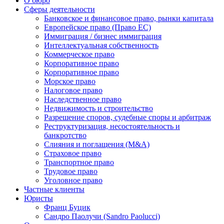
О бюро
Сферы деятельности
Банковское и финансовое право, рынки капитала
Европейское право (Право ЕС)
Иммиграция / бизнес иммиграция
Интеллектуальная собственность
Коммерческое право
Корпоративное право
Корпоративное право
Морское право
Налоговое право
Наследственное право
Недвижимость и строительство
Разрешение споров, судебные споры и арбитраж
Реструктуризация, несостоятельность и
банкротство
Слияния и поглащения (M&A)
Страховое право
Транспортное право
Трудовое право
Уголовное право
Частные клиенты
Юристы
Франц Буцик
Сандро Паолучи (Sandro Paolucci)