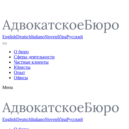
Pojdi do vsebine
English
Deutsch
Italiano
Slovenščina
Русский
О бюро
Сферы деятельности
Частные клиенты
Юристы
Опыт
Офисы
Menu
English
Deutsch
Italiano
Slovenščina
Русский