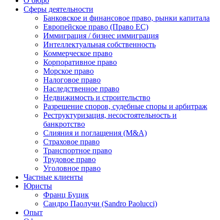
О бюро
Сферы деятельности
Банковское и финансовое право, рынки капитала
Европейское право (Право ЕС)
Иммиграция / бизнес иммиграция
Интеллектуальная собственность
Коммерческое право
Корпоративное право
Морское право
Налоговое право
Наследственное право
Недвижимость и строительство
Разрешение споров, судебные споры и арбитраж
Реструктуризация, несостоятельность и
банкротство
Слияния и поглащения (M&A)
Страховое право
Транспортное право
Трудовое право
Уголовное право
Частные клиенты
Юристы
Франц Буцик
Сандро Паолучи (Sandro Paolucci)
Опыт