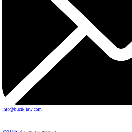
info@bucik-law.com
БУЦИК
АдвокатскоеБюро